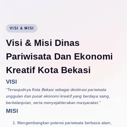
VISI & MISI
V
i
s
i
&
M
i
s
i
D
i
n
a
s
P
a
r
i
w
i
s
a
t
a
D
a
n
E
k
o
n
o
m
i
K
r
e
a
t
i
f
K
o
t
a
B
e
k
a
s
i
VISI
“Terwujudnya Kota Bekasi sebagai destinasi pariwisata
unggulan dan pusat ekonomi kreatif yang berdaya saing,
berkelanjutan, serta menyejahterakan masyarakat.”
MISI
Mengembangkan potensi pariwisata berbasis alam,