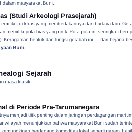
l dalam masyarakat Buni.
as (Studi Arkeologi Prasejarah)
emiliki ciri khas yang membedakannya dari budaya lain. Ge
dan memiliki pola hias yang unik. Pola-pola ini seringkali ber
k). Keragaman bentuk dan fungsi gerabah ini — dari bejana b
yaan Buni
.
nealogi Sejarah
n masa klasik.
nal di Periode Pra-Tarumanegara
nya menjadi titik penting dalam jaringan perdagangan mariti
uar wilayah menunjukkan bahwa masyarakat Buni sudah terinte
 kemungkinan berdagang komoditas lokal seperti garam, hasil