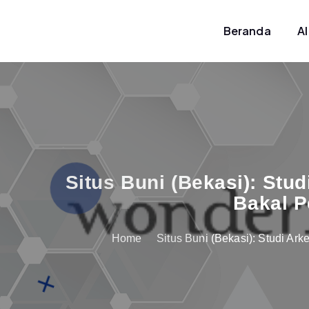
S
k
Beranda
A
Dinas Pariwisata Dan Ekonomi Kreat
i
p
t
o
c
o
n
t
Situs Buni (Bekasi): Stu
e
Bakal P
n
t
Home
Situs Buni (Bekasi): Studi A