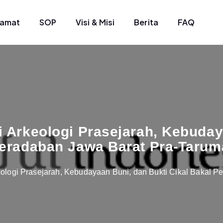
lamat
SOP
Visi & Misi
Berita
FAQ
if Kota Bekasi
di Arkeologi Prasejarah, Kebuday
eradaban Jawa Barat Pra-Taru
rkeologi Prasejarah, Kebudayaan Buni, dan Bukti Cikal Bakal