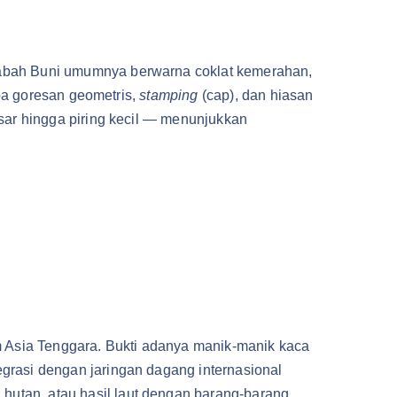
rabah Buni umumnya berwarna coklat kemerahan,
upa goresan geometris,
stamping
(cap), dan hiasan
esar hingga piring kecil — menunjukkan
m Asia Tenggara. Bukti adanya manik-manik kaca
grasi dengan jaringan dagang internasional
 hutan, atau hasil laut dengan barang-barang