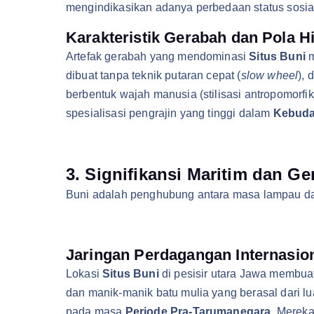
mengindikasikan adanya perbedaan status sosia
Karakteristik Gerabah dan Pola Hi
Artefak gerabah yang mendominasi
Situs Buni
m
dibuat tanpa teknik putaran cepat (
slow wheel
), 
berbentuk wajah manusia (stilisasi antropomorfi
spesialisasi pengrajin yang tinggi dalam
Kebuda
3. Signifikansi Maritim dan Ge
Buni adalah penghubung antara masa lampau da
Jaringan Perdagangan Internasio
Lokasi
Situs Buni
di pesisir utara Jawa membuat
dan manik-manik batu mulia yang berasal dari l
pada masa
Periode Pra-Tarumanegara
. Mereka