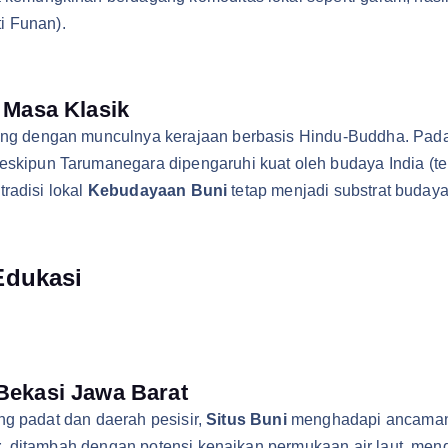
i Funan).
 Masa Klasik
ng dengan munculnya kerajaan berbasis Hindu-Buddha. Pada
skipun Tarumanegara dipengaruhi kuat oleh budaya India (terb
radisi lokal
Kebudayaan Buni
tetap menjadi substrat buday
Edukasi
Bekasi Jawa Barat
ng padat dan daerah pesisir,
Situs Buni
menghadapi ancaman k
t
, ditambah dengan potensi kenaikan permukaan air laut, meng