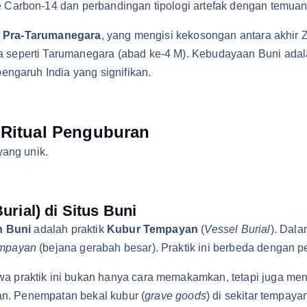
 Carbon-14 dan perbandingan tipologi artefak dengan temuan 
e Pra-Tarumanegara
, yang mengisi kekosongan antara akhir
seperti Tarumanegara (abad ke-4 M). Kebudayaan Buni adal
engaruh India yang signifikan.
 Ritual Penguburan
yang unik.
rial) di Situs Buni
 Buni
adalah praktik
Kubur Tempayan
(
Vessel Burial
). Dala
mpayan
(bejana gerabah besar). Praktik ini berbeda dengan 
 praktik ini bukan hanya cara memakamkan, tetapi juga menc
han. Penempatan bekal kubur (
grave goods
) di sekitar tempaya